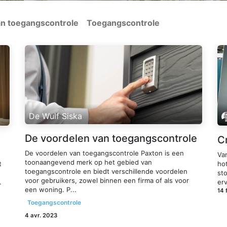
an toegangscontrole
Toegangscontrole
De Wulf Siska
De voordelen van toegangscontrole
C
De voordelen van toegangscontrole Paxton is een
Va
toonaangevend merk op het gebied van
t
ho
toegangscontrole en biedt verschillende voordelen
st
voor gebruikers, zowel binnen een firma of als voor
.
erv
een woning. P...
14 
Toegangscontrole
4 avr. 2023