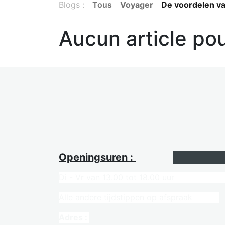
Blogs :
Tous
Voyager
De voordelen v
Aucun article po
Openingsuren :
Di - Vr van 13.00 tot 
Alle andere tijdstippen op afspraak
Adres :