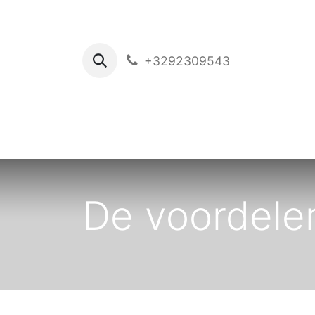
+3292309543
Ho
De voordele