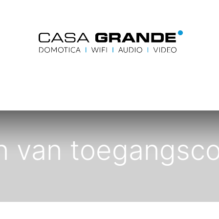
me
Blog
Contacteer ons
Accueil
Contactez-
n van toegangsco