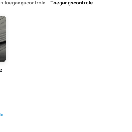
an toegangscontrole
Toegangscontrole
e
le