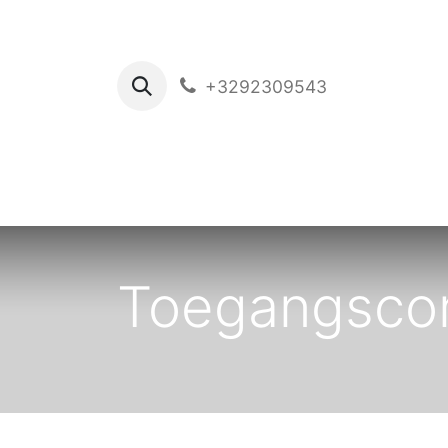
+3292309543
Ho
Toegangscon