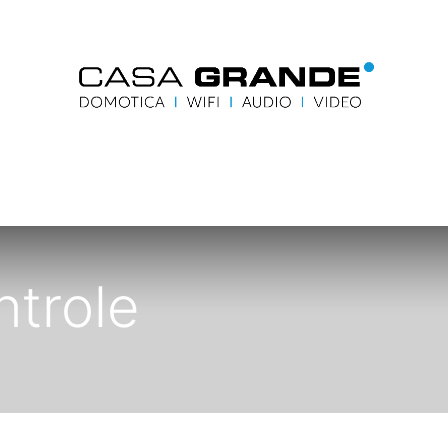
me
Blog
Contacteer ons
Accueil
Contactez-
trole