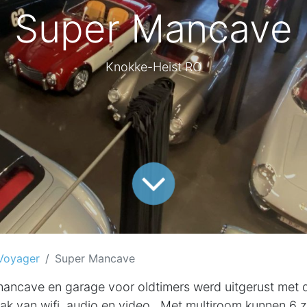
Super Mancave
Knokke-Heist RO
Voyager
Super Mancave
ancave en garage voor oldtimers werd uitgerust met d
lak van wifi, audio en video. Met multiroom kunnen 6 