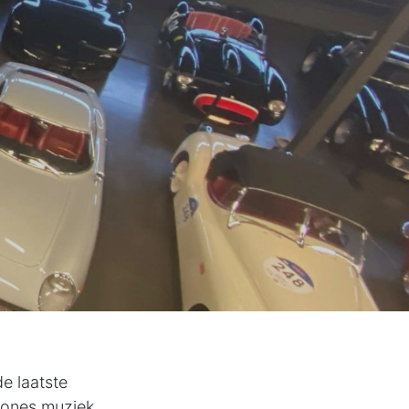
e laatste
zones muziek