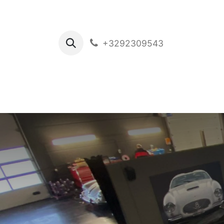
+3292309543
Ho