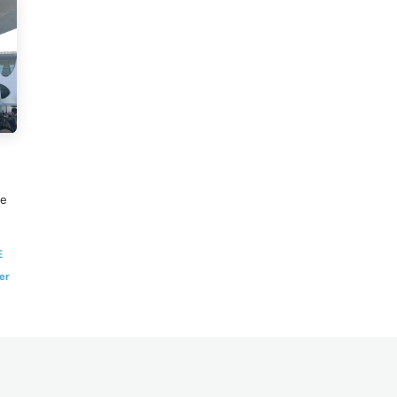
le
E
er