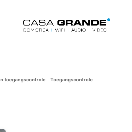
me
Blog
Contacteer ons
Accueil
Contactez-
an toegangscontrole
Toegangscontrole