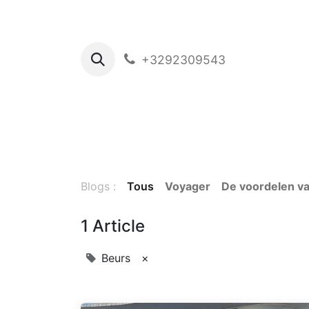
+3292309543
Ho
Blogs :
Tous
Voyager
De voordelen v
1 Article
Beurs
×