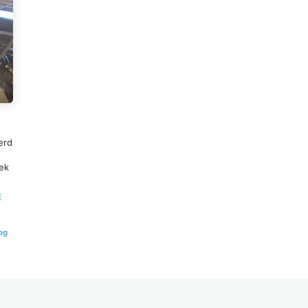
erd
ek
E
og