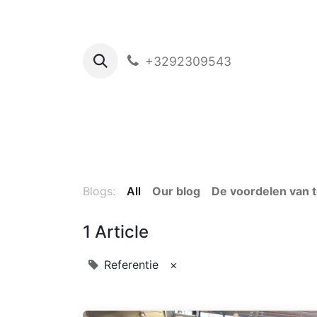
+3292309543
Blogs:
All
Our blog
De voordelen van 
1 Article
Referentie
×