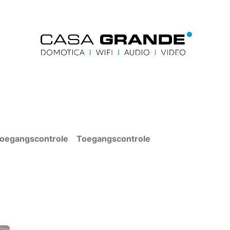
Home
Blog
Contacteer ons
Home
Contact u
toegangscontrole
Toegangscontrole