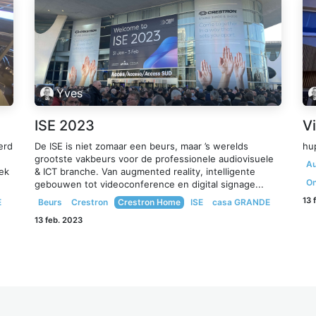
Yves
ISE 2023
Vi
erd
De ISE is niet zomaar een beurs, maar ’s werelds
hu
grootste vakbeurs voor de professionele audiovisuele
Au
ek
& ICT branche. Van augmented reality, intelligente
On
gebouwen tot videoconference en digital signage...
13 
E
Beurs
Crestron
Crestron Home
ISE
casa GRANDE
13 feb. 2023