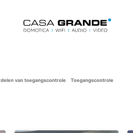
g
Contacteer ons
Startpagina
Neem contact
delen van toegangscontrole
Toegangscontrole