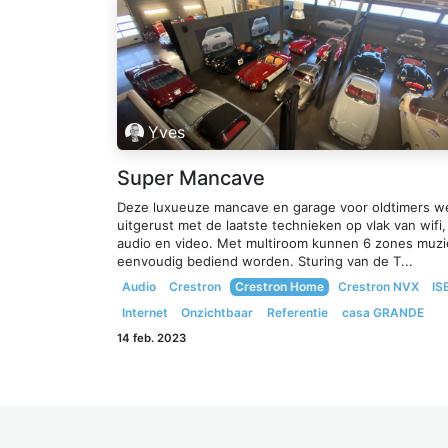
Yves
Super Mancave
Deze luxueuze mancave en garage voor oldtimers w
uitgerust met de laatste technieken op vlak van wifi,
audio en video. Met multiroom kunnen 6 zones muzi
eenvoudig bediend worden. Sturing van de T...
Audio
Crestron
Crestron Home
Crestron NVX
IS
Internet
Onzichtbaar
Referentie
casa GRANDE
14 feb. 2023