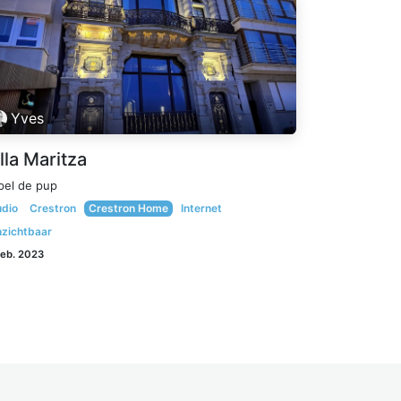
Yves
lla Maritza
pel de pup
dio
Crestron
Crestron Home
Internet
zichtbaar
feb. 2023