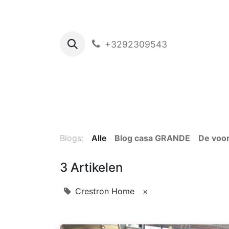
+3292309543
Home
Blo
Blogs:
Alle
Blog casa GRANDE
De voor
3 Artikelen
Crestron Home
×