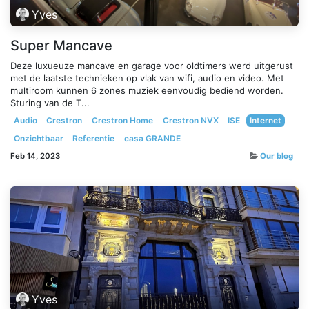
Yves
Super Mancave
Deze luxueuze mancave en garage voor oldtimers werd uitgerust
met de laatste technieken op vlak van wifi, audio en video. Met
multiroom kunnen 6 zones muziek eenvoudig bediend worden.
Sturing van de T...
Audio
Crestron
Crestron Home
Crestron NVX
ISE
Internet
Onzichtbaar
Referentie
casa GRANDE
Feb 14, 2023
Our blog
Yves