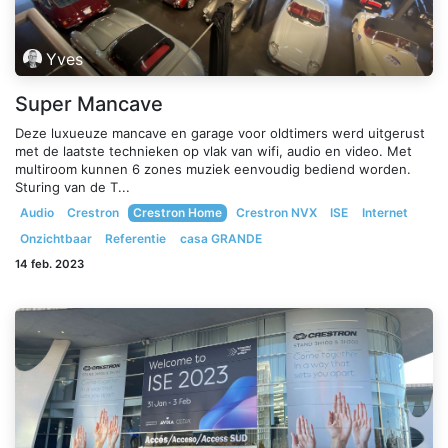
Yves
Super Mancave
Deze luxueuze mancave en garage voor oldtimers werd uitgerust
met de laatste technieken op vlak van wifi, audio en video. Met
multiroom kunnen 6 zones muziek eenvoudig bediend worden.
Sturing van de T...
Audio
Crestron
Crestron Home
Crestron NVX
ISE
Internet
Onzichtbaar
Referentie
casa GRANDE
14 feb. 2023